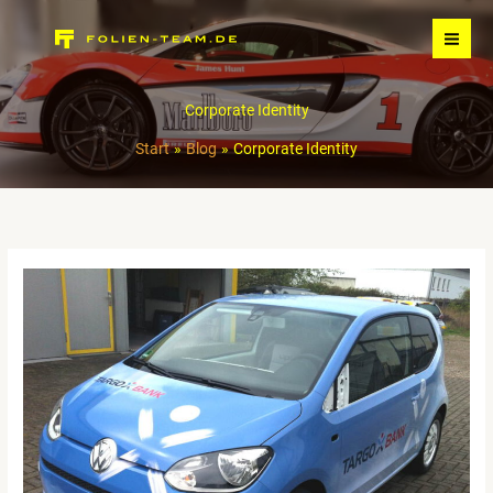
Zum
Inhalt
springen
Corporate Identity
Start
Blog
Corporate Identity