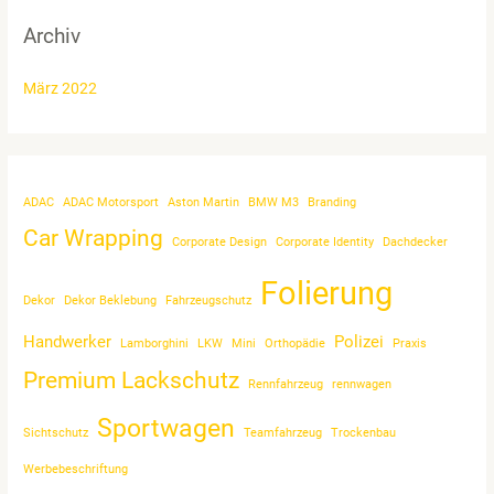
Archiv
März 2022
ADAC
ADAC Motorsport
Aston Martin
BMW M3
Branding
Car Wrapping
Corporate Design
Corporate Identity
Dachdecker
Folierung
Dekor
Dekor Beklebung
Fahrzeugschutz
Handwerker
Polizei
Lamborghini
LKW
Mini
Orthopädie
Praxis
Premium Lackschutz
Rennfahrzeug
rennwagen
Sportwagen
Sichtschutz
Teamfahrzeug
Trockenbau
Werbebeschriftung