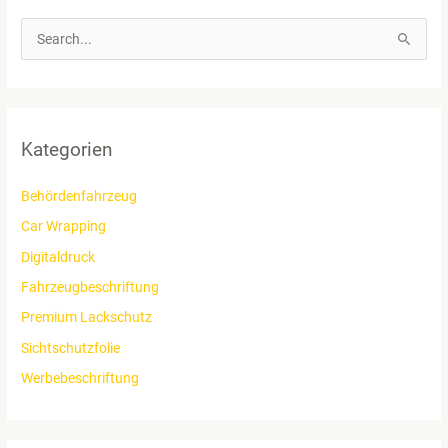
S
u
c
h
e
Kategorien
n
n
Behördenfahrzeug
a
Car Wrapping
c
Digitaldruck
h
Fahrzeugbeschriftung
:
Premium Lackschutz
Sichtschutzfolie
Werbebeschriftung