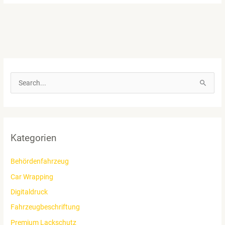
Bodenbeklebung
für
das
ORTHO
SPORTS
LAB
S
u
c
h
e
Kategorien
n
n
Behördenfahrzeug
a
Car Wrapping
c
Digitaldruck
h
Fahrzeugbeschriftung
:
Premium Lackschutz