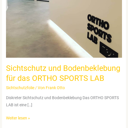
Sichtschutz und Bodenbeklebung
für das ORTHO SPORTS LAB
Sichtschutzfolie
/ Von
Frank Otto
Diskreter Sichtschutz und Bodenbeklebung Das ORTHO SPORTS
LAB ist eine […]
Sichtschutz
Weiter lesen »
und